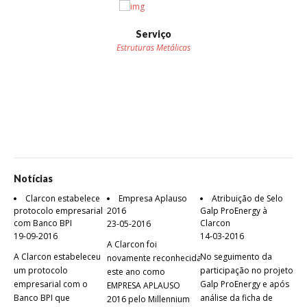
Serviço
Estruturas Metálicas
Notícias
Clarcon estabelece
Empresa Aplauso
Atribuição de Selo
protocolo empresarial
2016
Galp ProEnergy à
pro
com Banco BPI
Clarcon
23-05-2016
22-
19-09-2016
14-03-2016
A Clarcon foi
No 
A Clarcon estabeleceu
No seguimento da
novamente reconhecida
"Pl
um protocolo
participação no projeto
este ano como
Nav
empresarial com o
Galp ProEnergy e após
EMPRESA APLAUSO
por
Banco BPI que
análise da ficha de
2016 pelo Millennium
pap