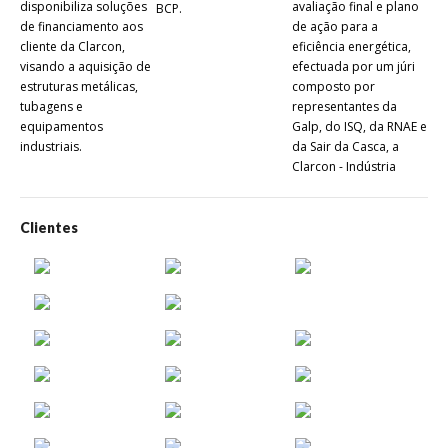
disponibiliza soluções
avaliação final e plano
BCP.
Cla
de financiamento aos
de ação para a
Met
cliente da Clarcon,
eficiência energética,
irá
visando a aquisição de
efectuada por um júri
co
estruturas metálicas,
composto por
col
tubagens e
representantes da
Her
equipamentos
Galp, do ISQ, da RNAE e
industriais.
da Sair da Casca, a
Clarcon - Indústria
Metalomecânica, Lda.
foi distinguida com o
selo Galp ProEnergy,
Clientes
sendo que a atribuição
do mesmo teve em
conta critérios como o
âmbito das medidas de
eficiência energética
implementadas, o
número relativo de
colaboradores
abrangidos, os
resultados obtidos ou
esperados, a inovação