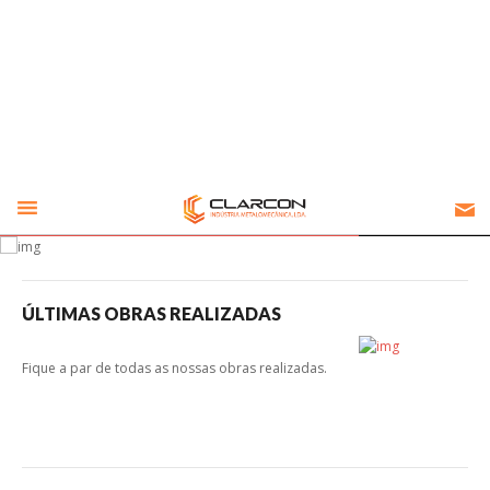
Contactos
REDES SOCIAIS
Cookies Marketing
Os cookies de marketing são usados para entregar aos visitantes anúncios
Facebook
personalizados com base nas páginas que eles visitaram antes e analisar a
eficácia da campanha publicitária.
Linkedin
Ajustar preferências
Aceitar Todos
QUALIDADE E
SATISFAÇÃO
É O QUE NOS DISTINGUE
ÚLTIMAS OBRAS REALIZADAS
Fique a par de todas as nossas obras realizadas.