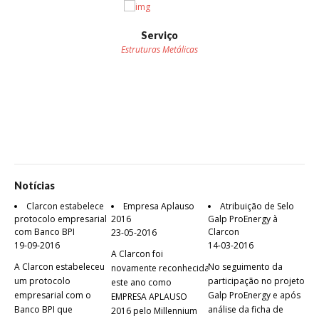
Serviço
Estruturas Metálicas
Notícias
Clarcon estabelece
Empresa Aplauso
Atribuição de Selo
protocolo empresarial
2016
Galp ProEnergy à
pro
com Banco BPI
Clarcon
23-05-2016
22-
19-09-2016
14-03-2016
A Clarcon foi
No 
A Clarcon estabeleceu
No seguimento da
novamente reconhecida
"Pl
um protocolo
participação no projeto
este ano como
Nav
empresarial com o
Galp ProEnergy e após
EMPRESA APLAUSO
por
Banco BPI que
análise da ficha de
2016 pelo Millennium
pap