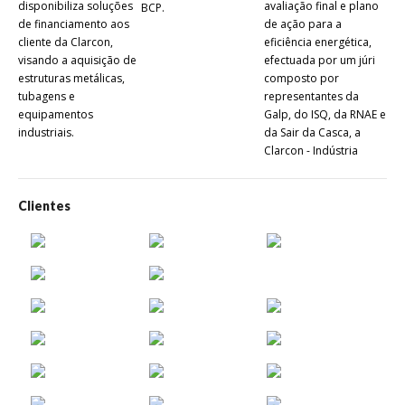
disponibiliza soluções
avaliação final e plano
BCP.
Cla
de financiamento aos
de ação para a
Met
cliente da Clarcon,
eficiência energética,
irá
visando a aquisição de
efectuada por um júri
co
estruturas metálicas,
composto por
col
tubagens e
representantes da
Her
equipamentos
Galp, do ISQ, da RNAE e
industriais.
da Sair da Casca, a
Clarcon - Indústria
Metalomecânica, Lda.
foi distinguida com o
selo Galp ProEnergy,
Clientes
sendo que a atribuição
do mesmo teve em
conta critérios como o
âmbito das medidas de
eficiência energética
implementadas, o
número relativo de
colaboradores
abrangidos, os
resultados obtidos ou
esperados, a inovação