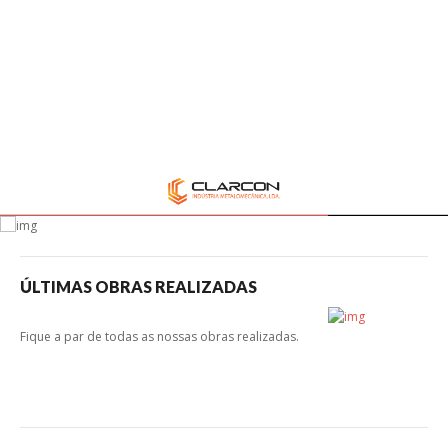
Contactos
REDES SOCIAIS
Cookies Marketing
Os cookies de marketing são usados para entregar aos visitantes anúncios
Facebook
personalizados com base nas páginas que eles visitaram antes e analisar a
eficácia da campanha publicitária.
Linkedin
Ajustar preferências
Aceitar Todos
QUALIDADE E
SATISFAÇÃO
É O QUE NOS DISTINGUE
ÚLTIMAS OBRAS REALIZADAS
Fique a par de todas as nossas obras realizadas.